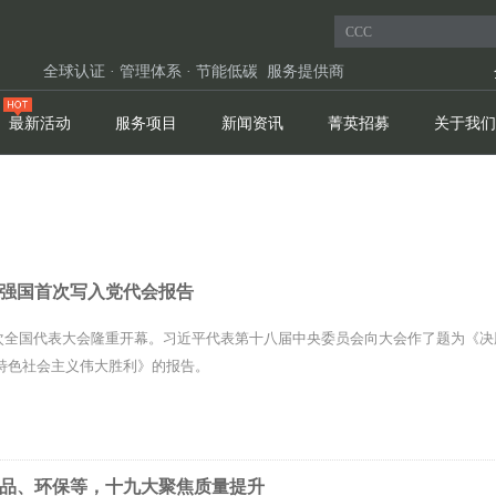
全球认证 · 管理体系 · 节能低碳 服务提供商
最新活动
服务项目
新闻资讯
菁英招募
关于我们
强国首次写入党代会报告
次全国代表大会隆重开幕。习近平代表第十八届中央委员会向大会作了题为《决
国特色社会主义伟大胜利》的报告。
品、环保等，十九大聚焦质量提升