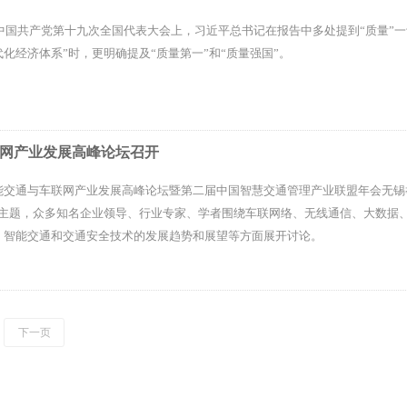
的中国共产党第十九次全国代表大会上，习近平总书记在报告中多处提到“质量”一
化经济体系”时，更明确提及“质量第一”和“质量强国”。
网产业发展高峰论坛召开
，智能交通与车联网产业发展高峰论坛暨第二届中国智慧交通管理产业联盟年会无锡
为主题，众多知名企业领导、行业专家、学者围绕车联网络、无线通信、大数据
，智能交通和交通安全技术的发展趋势和展望等方面展开讨论。
下一页